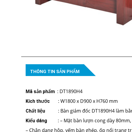
THÔNG TIN SẢN PHẨM
: DT1890H4
Mã sản phẩm
: W1800 x D900 x H760 mm
Kích thước
: Bàn giám đốc DT1890H4 làm bằn
Chất liệu
: – Mặt bàn lượn cong dày 80mm, 
Kiểu dáng
– Chân dạng hộp, yếm bàn ghép, ốp nổi trang trí