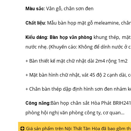
: Vân gỗ, chân sơn đen
Màu sắc
: Mẫu bàn họp mặt gỗ meleamine, châ
Chất liệu
:
khung thép, mặt
Kiểu dáng
Bàn họp văn phòng
nước nhẹ. (Khuyến cáo: Không để dính nước ở cá
+ Bàn thiết kế mặt chữ nhật dài 2m4 rộng 1m2
+ Mặt bàn hình chữ nhật, vát 45 độ 2 cạnh dài, c
+ Chân bàn thép dập định hình sơn đen nhám kế
:Bàn họp chân sắt Hòa Phát BRIH24
Công năng
phòng hội nghị văn phòng công ty, cơ quan…
Giá sản phẩm trên Nội Thất Tân Hòa đã bao gồm thuế