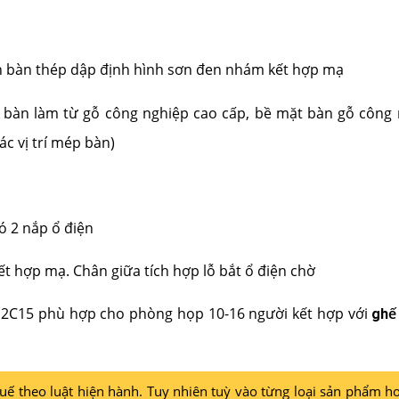
n bàn thép dập định hình sơn đen nhám kết hợp mạ
 bàn làm từ gỗ công nghiệp cao cấp, bề mặt bàn gỗ công 
c vị trí mép bàn)
ó 2 nắp ổ điện
t hợp mạ. Chân giữa tích hợp lỗ bắt ổ điện chờ
12C15 phù hợp cho phòng họp 10-16 người kết hợp với
ghế
 theo luật hiện hành. Tuy nhiên tuỳ vào từng loại sản phẩm ho