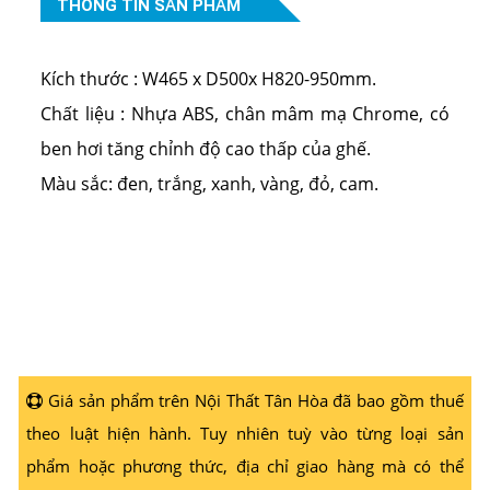
THÔNG TIN SẢN PHẨM
Kích thước : W465 x D500x H820-950mm.
Chất liệu : Nhựa ABS, chân mâm mạ Chrome, có
ben hơi tăng chỉnh độ cao thấp của ghế.
Màu sắc: đen, trắng, xanh, vàng, đỏ, cam.
Giá sản phẩm trên Nội Thất Tân Hòa đã bao gồm thuế
theo luật hiện hành. Tuy nhiên tuỳ vào từng loại sản
phẩm hoặc phương thức, địa chỉ giao hàng mà có thể