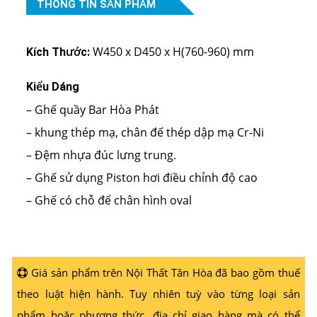
THÔNG TIN SẢN PHẨM
W450 x D450 x H(760-960) mm
Kích Thước:
Kiểu Dáng
– Ghế quầy Bar Hòa Phát
– khung thép mạ, chân đế thép dập mạ Cr-Ni
– Đệm nhựa đúc lưng trung.
– Ghế sử dụng Piston hơi điều chỉnh độ cao
– Ghế có chỗ để chân hình oval
Giá sản phẩm trên Nội Thất Tân Hòa đã bao gồm thuế
theo luật hiện hành. Tuy nhiên tuỳ vào từng loại sản
phẩm hoặc phương thức, địa chỉ giao hàng mà có thể