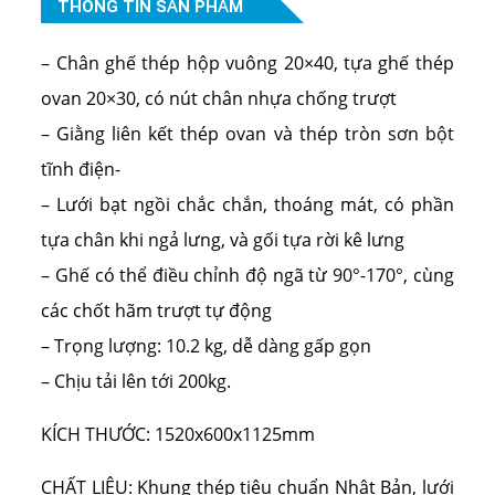
THÔNG TIN SẢN PHẨM
– Chân ghế thép hộp vuông 20×40, tựa ghế thép
ovan 20×30, có nút chân nhựa chống trượt
– Giằng liên kết thép ovan và thép tròn sơn bột
tĩnh điện-
– Lưới bạt ngồi chắc chắn, thoáng mát, có phần
tựa chân khi ngả lưng, và gối tựa rời kê lưng
– Ghế có thể điều chỉnh độ ngã từ 90°-170°, cùng
các chốt hãm trượt tự động
– Trọng lượng: 10.2 kg, dễ dàng gấp gọn
– Chịu tải lên tới 200kg.
KÍCH THƯỚC:
1520x600x1125mm
CHẤT LIỆU:
Khung thép tiêu chuẩn Nhật Bản, lưới