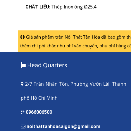
Thép Inox ống Ø25.4
CHẤT LIỆU:
Giá sản phẩm trên Nội Thất Tân Hòa đã bao gồm thuế
thêm chi phí khác như phí vận chuyển, phụ phí hàng cồ
Head Quarters
2/7 Trần Nhân Tôn, Phường Vườn Lài, Thành
phố Hồ Chí Minh
0966006500
noithattanhoasaigon@gmail.com