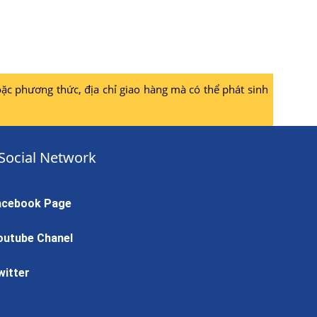
ặc phương thức, địa chỉ giao hàng mà có thể phát sinh
Social Network
acebook Page
outube Chanel
witter