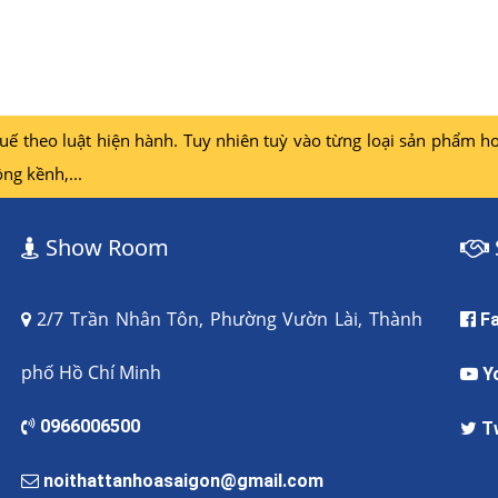
 theo luật hiện hành. Tuy nhiên tuỳ vào từng loại sản phẩm ho
ng kềnh,...
Show Room
2/7 Trần Nhân Tôn, Phường Vườn Lài, Thành
F
phố Hồ Chí Minh
Y
0966006500
T
noithattanhoasaigon@gmail.com